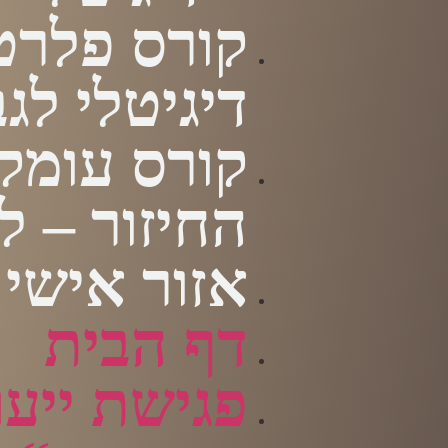
קורס פלרט
דיגיטלי לג
קורס עומק
החיזור – ל
אזור אישי
דף הבית
פגישת ייעו