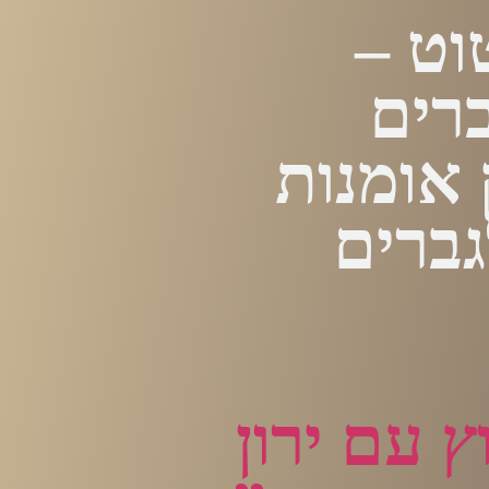
וט –
ברים
 אומנות
גברים
ץ עם ירון