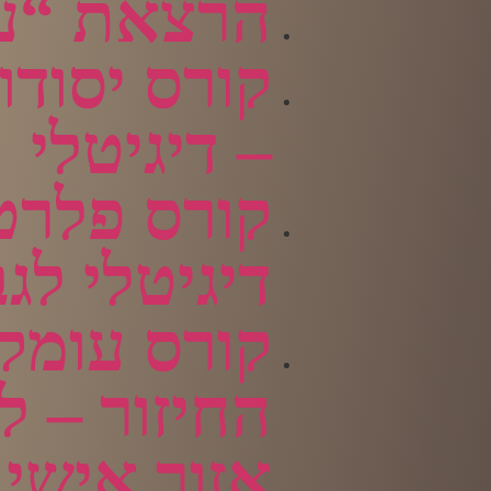
הרצאת “עז
קורס יסודות
– דיגיטלי
קורס פלרט
דיגיטלי לג
קורס עומק
החיזור – ל
אזור אישי