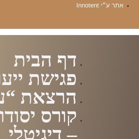
אתר ע״י Innotent
דף הבית
פגישת ייעו
הרצאת “עז
קורס יסודות
– דיגיטלי