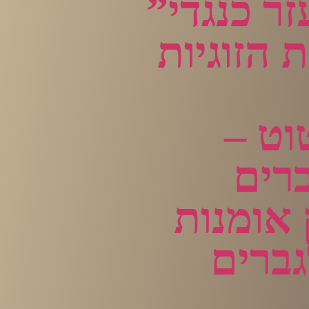
ר כנגדי”
 הזוגיות
וט –
ברים
 אומנות
גברים