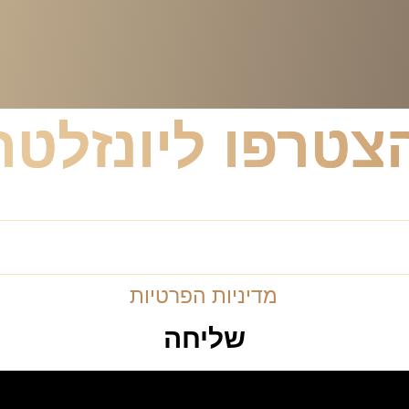
צטרפו ליונזלטר
רון וייסברג ול
מדיניות הפרטיות
שליחה