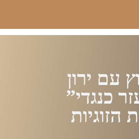
ץ עם ירון
ר כנגדי”
 הזוגיות