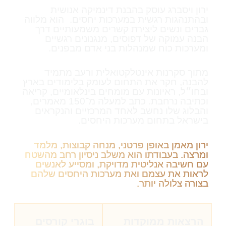
ירון ויסברג עוסק בהבנת דינמיקה אנושית
ובהתנהגות רגשית במערכות יחסים. הוא מלווה
גברים ונשים ליצירת קשרים משמעותיים דרך
הבנה עמוקה של דפוסים, מנגנונים רגשיים
ומערכות כוח שמנהלות בני אדם מבפנים.
מתוך סקרנות אינטלקטואלית ורעב מתמיד
להבנה, חקר את התחום לעומק בלימודים בארץ
ובחו״ל, ראיונות עם מומחים בינלאומיים, קריאה
וכתיבה נרחבת. כתב למעלה מ־150 מאמרים,
והבלוג שלו נחשב לאחד המרכזיים והנקראים
בישראל בתחום מערכות היחסים.
ירון מאמן באופן פרטני, מנחה קבוצות, מלמד
ומרצה. בעבודתו הוא משלב ניסיון רחב מהשטח
עם חשיבה אנליטית מדויקת, ומסייע לאנשים
לראות את עצמם ואת מערכות היחסים שלהם
בצורה צלולה יותר.
הרצאות ממוקדות
בוגרי קורסים