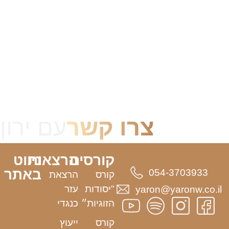
צרו קשר
עם ירון
קורסים
הרצאות
ניווט
באתר
054-3703933
קורס
הרצאת
"יסודות
עזר
yaron@yaronw.co.il
הזוגיות״
כנגדי
קורס
ייעוץ