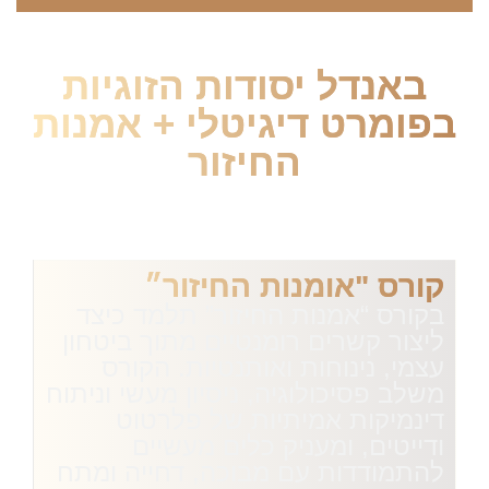
באנדל יסודות הזוגיות
בפומרט דיגיטלי + אמנות
החיזור
9800₪
5800₪ לקורס בלבד!
קורס "אומנות החיזור״
בקורס “אמנות החיזור” תלמד כיצד
ליצור קשרים רומנטיים מתוך ביטחון
עצמי, נינוחות ואותנטיות. הקורס
משלב פסיכולוגיה, ניסיון מעשי וניתוח
דינמיקות אמיתיות של פלרטוט
ודייטים, ומעניק כלים מעשיים
להתמודדות עם מבוכה, דחייה ומתח