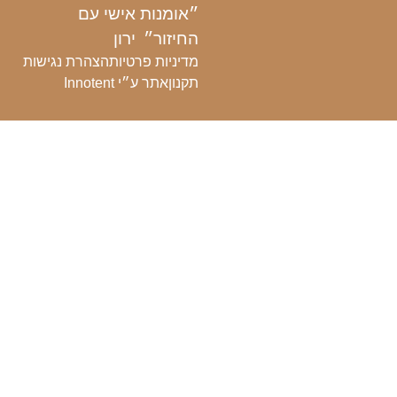
״אומנות
אישי עם
החיזור״
ירון
מדיניות פרטיות
הצהרת נגישות
תקנון
אתר ע״י Innotent