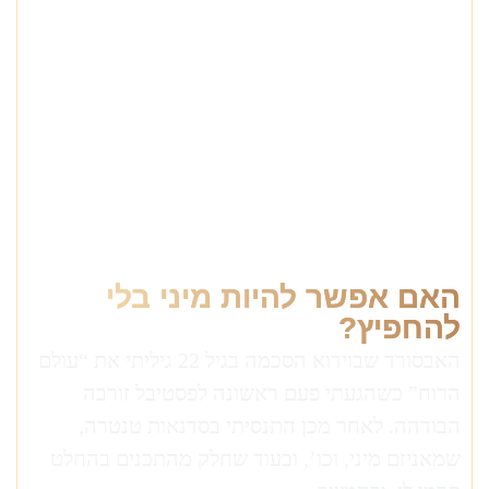
האם אפשר להיות מיני בלי
להחפיץ?
האבסורד שבוידוא הסכמה בגיל 22 גיליתי את “עולם
הרוח” כשהגעתי פעם ראשונה לפסטיבל זורבה
הבודהה. לאחר מכן התנסיתי בסדנאות טנטרה,
שמאניזם מיני, וכו’, ובעוד שחלק מהתכנים בהחלט