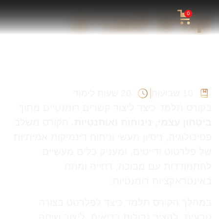
קורס לגברים
0
לפתח ביטחון פנימי אמיתי שמושך את
האנשים הנכונים - וליצור קשרים
משמעותיים ובריאים
10 שבועות
20 שעות לימוד
בקורס תלמד כיצד ליצור קשרים רומנטיים מתוך
ביטחון עצמי, נינוחות ואותנטיות.
הקורס משלב
פסיכולוגיה, ניסיון מעשי וניתוח דינמיקות אמיתיות
של פלרטוט ודייטים, ומעניק כלים מעשיים
להתמודדות עם מבוכה, דחייה ומתח
באינטראקציות רומנטיות.
במהלך הקורס תלמד כיצד לפלרטט בצורה
טבעית, להציב גבולות בריאים, ליצור שיחה