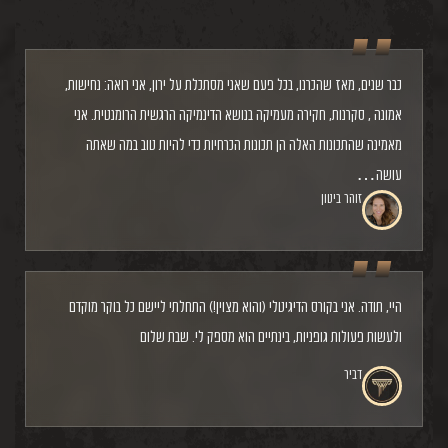
כבר שנים, מאז שהכרנו, בכל פעם שאני מסתכלת על ירון, אני רואה: נחישות,
אמונה , סקרנות, חקירה מעמיקה בנושא הדינמיקה הרגשית הרומנטית. אני
מאמינה שהתכונות האלה הן תכונות הכרחיות כדי להיות טוב במה שאתה
עושה…
זוהר ביטון
היי, תודה. אני בקורס הדיגיטלי (והוא מצוין!) התחלתי ליישם כל בוקר מוקדם
ולעשות פעולות גופניות, בינתיים הוא מספק לי. שבת שלום
דביר