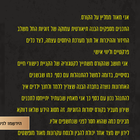
אני מאוד ממליץ על הקורס.
התכנים מספקים הבנה תיאורטית עמוקה של זוגיות החל משלב
החיזור וההיכרות אל תוך מערכת היחסים עצמה, לצד כלים
פרקטיים וליווי אישי.
אני חושב שהקורס משתייך לקטגוריה של הקניית כישורי חיים
בסיסיים, בדומה למשל להתנהלות עם כסף. כמו שבשנים
האחרונות נוצרה בחברה הבנה שצריך ללמד ולחנך ילדים איך
להתנהל נכון עם כסף כך אני מאמין שבעתיד יתייחסו לתכנים
שירון מעביר בקורס יסודות הזוגיות. זה מסוג הידע שלאו דווקא
מבינים כמה שהוא חסר לפני שנחשפים אליו.
הירשמו לניו
לירון יש מצד אחד יכולת להבין ולנסח עקרונות מאוד מופשטים