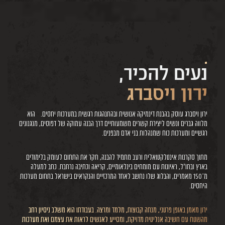
נעים להכיר,
ירון ויסברג
ירון ויסברג עוסק בהבנת דינמיקה אנושית ובהתנהגות רגשית במערכות יחסים. הוא
מלווה גברים ונשים ליצירת קשרים משמעותיים דרך הבנה עמוקה של דפוסים, מנגנונים
רגשיים ומערכות כוח שמנהלות בני אדם מבפנים.
מתוך סקרנות אינטלקטואלית ורעב מתמיד להבנה, חקר את התחום לעומק בלימודים
בארץ ובחו״ל, ראיונות עם מומחים בינלאומיים, קריאה וכתיבה נרחבת. כתב למעלה
מ־150 מאמרים, והבלוג שלו נחשב לאחד המרכזיים והנקראים בישראל בתחום מערכות
היחסים.
ירון מאמן באופן פרטני, מנחה קבוצות, מלמד ומרצה. בעבודתו הוא משלב ניסיון רחב
מהשטח עם חשיבה אנליטית מדויקת, ומסייע לאנשים לראות את עצמם ואת מערכות