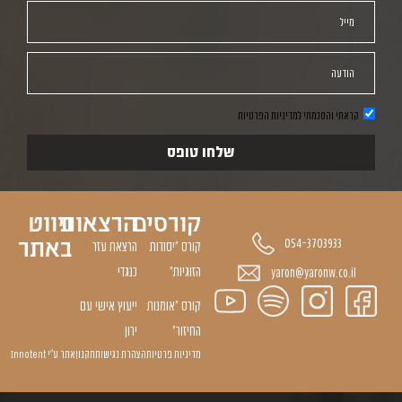
מייל
הודעה
קראתי והסכמתי למדיניות הפרטיות
שלחו טופס
קורסים
הרצאות
ניווט
באתר
054-3703933
קורס "יסודות
הרצאת עזר
הזוגיות״
כנגדי
yaron@yaronw.co.il
קורס ״אומנות
ייעוץ אישי עם
החיזור״
ירון
מדיניות פרטיות
הצהרת נגישות
תקנון
אתר ע״י Innotent