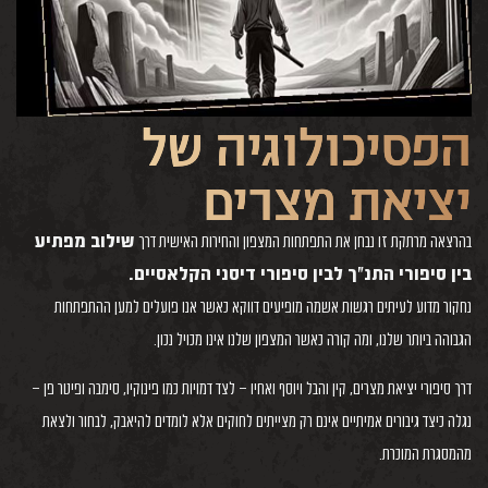
הפסיכולוגיה של
יציאת מצרים
בהרצאה מרתקת זו נבחן את התפתחות המצפון והחירות האישית דרך
שילוב מפתיע
בין סיפורי התנ״ך לבין סיפורי דיסני הקלאסיים.
נחקור מדוע לעיתים רגשות אשמה מופיעים דווקא כאשר אנו פועלים למען ההתפתחות
הגבוהה ביותר שלנו, ומה קורה כאשר המצפון שלנו אינו מכויל נכון.
דרך סיפורי יציאת מצרים, קין והבל ויוסף ואחיו – לצד דמויות כמו פינוקיו, סימבה ופיטר פן –
נגלה כיצד גיבורים אמיתיים אינם רק מצייתים לחוקים אלא לומדים להיאבק, לבחור ולצאת
מהמסגרת המוכרת.