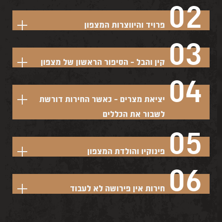
02
בדרך שמקדמת אותם. נבחן כיצד המצפון מתפתח וכיצד הוא עלול להיות מכויל בצורה שגויה.
פרויד והיווצרות המצפון
נכיר את התיאוריה של פרויד על היווצרות הסופר אגו - הקול הפנימי שמכוון אותנו מוסרית. נבחן
03
כיצד הקול הזה נוצר דרך החברה והמשפחה וכיצד הוא יכול גם להגביל אותנו.
קין והבל - הסיפור הראשון של מצפון
דרך אחד הסיפורים הראשונים בתנ״ך נבין כיצד מתעוררת תחושת אחריות מוסרית, ומה מלמד
04
הסיפור על היחסים בין קנאה, בחירה חופשית ואחריות אישית.
יציאת מצרים - כאשר החירות דורשת
לשבור את הכללים
נעמיק בסיפור יציאת מצרים ונראה כיצד לעיתים הדרך הנכונה דורשת דווקא לצאת מהמסגרת
05
המקובלת. נבחן את הרעיון שאלוהים לעיתים קורא לאדם לא רק לציית - אלא גם להיאבק ולבחור.
פינוקיו והולדת המצפון
דרך הסיפור של פינוקיו נגלה כיצד נוצר קול המצפון וכיצד ילד לומד להבחין בין פיתוי לבין אחריות.
06
נבחן מדוע הסיפור הפשוט לכאורה משקף תהליך פסיכולוגי עמוק של התבגרות.
חירות אין פירושה לא לעבוד
השאלה היא את מה אתה עובד - פרעונים (שמייצגים מבחינה פסיכולוגית את הדחפים
האימפולסיביים שלנו) או את אלוהים (שמייצג את טובתנו הנעלה ביותר).