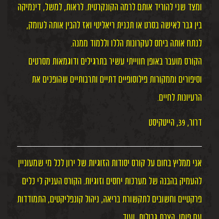
ומצד שני להוריד אותם לרמה הקונקרטית. לראות, למשל, דינמיקה
בין גבר לאישה בסרט או תכנית ריאליטי ואז להבין אותה לעומק,
לנתח אותה ביחס לעקרונות הללו וללמוד ממנה.
הקורס מועבר באופן חווייתי עשיר בתרגילים ודוגמאות מסרטים
וסיפורים וממקורות פילוסופיים דתיים ותרבותיים שהופכים את
הרעיונות לחיים.
דרור, 39, הייטקיסט
אני ממליץ בחום על קורס יסודות הזוגיות של ירון לכל מי שמעוניין
להעמיק בהבנה של מערכות יחסים וזוגיות. הקורס העניק לי כלים
פרקטיים וחשובים לתקשורת בריאה, ניהול קונפליקטים, התמודדות
עם פומו, הצבת גבולות, ועוד.