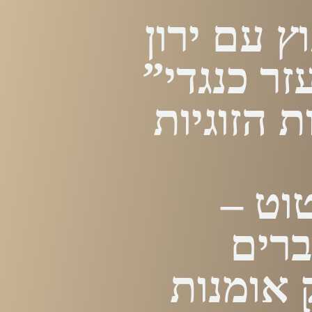
ץ עם ירון
ר כנגדי”
ת הזוגיות
וט –
ברים
 אומנות