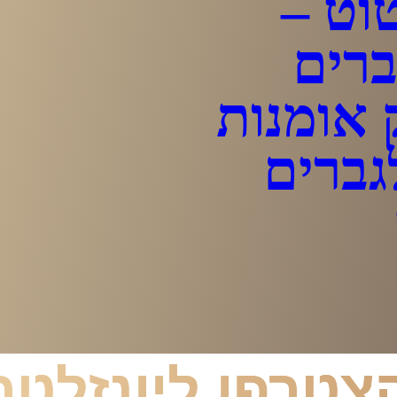
וט –
ברים
 אומנות
גברים
צטרפו ליונזלטר