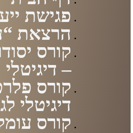
פגישת ייעו
הרצאת “עז
קורס יסודו
– דיגיטלי
קורס פלרט
דיגיטלי לג
קורס עומק