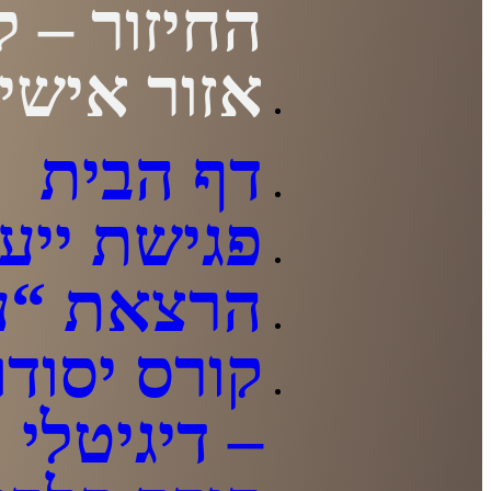
החיזור – ל
אזור אישי
דף הבית
פגישת ייעו
הרצאת “עז
קורס יסודו
– דיגיטלי