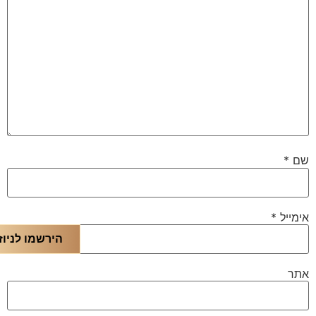
שם
*
אימייל
*
הירשמו לניוז
אתר