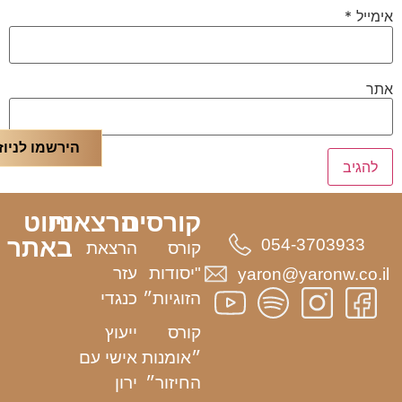
אימייל
*
אתר
הירשמו לניוז
קורסים
הרצאות
ניווט
באתר
054-3703933
קורס
הרצאת
"יסודות
עזר
yaron@yaronw.co.il
הזוגיות״
כנגדי
קורס
ייעוץ
״אומנות
אישי עם
החיזור״
ירון