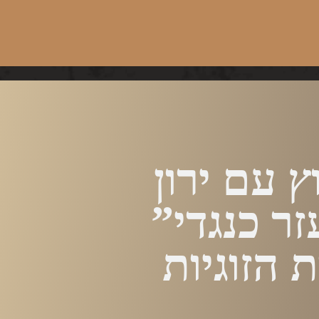
ץ עם ירון
ר כנגדי”
 הזוגיות