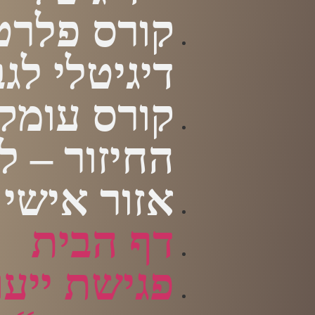
קורס פלרט
דיגיטלי לג
קורס עומק
החיזור – ל
אזור אישי
דף הבית
פגישת ייעו