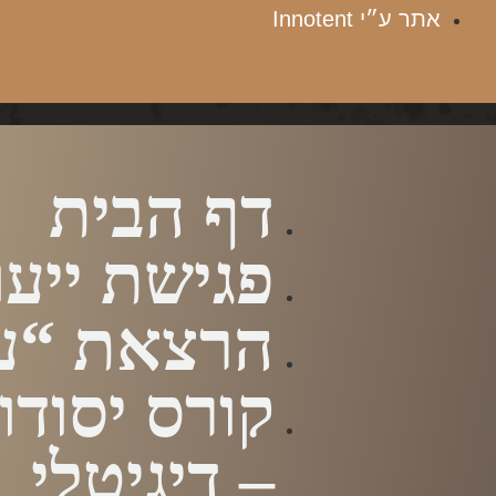
אתר ע״י Innotent
דף הבית
פגישת ייעו
הרצאת “עז
קורס יסודות
– דיגיטלי