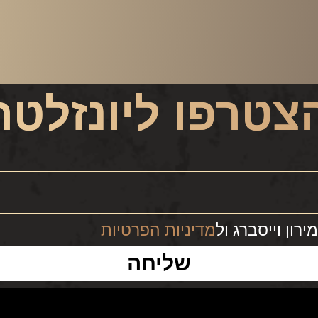
צטרפו ליונזלטר
רון וייסברג ול
מדיניות הפרטיות
שליחה