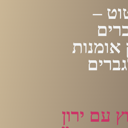
וט –
ברים
 אומנות
גברים
ץ עם ירון