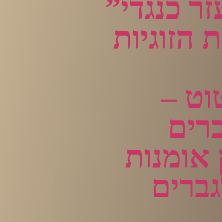
ר כנגדי”
 הזוגיות
וט –
ברים
 אומנות
גברים