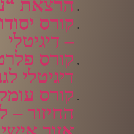
הרצאת “עז
קורס יסודות
– דיגיטלי
קורס פלרט
דיגיטלי לג
קורס עומק
החיזור – ל
אזור אישי