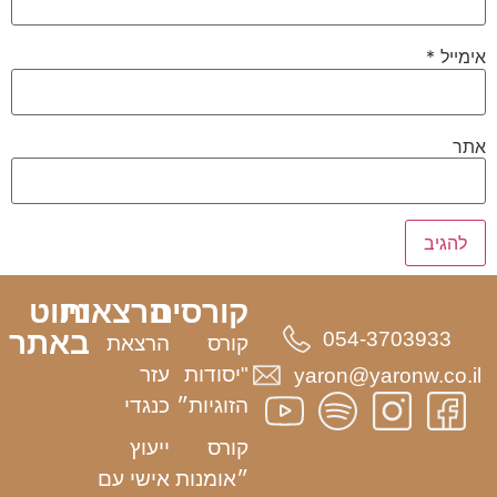
אימייל
*
אתר
קורסים
הרצאות
ניווט
באתר
054-3703933
קורס
הרצאת
"יסודות
עזר
yaron@yaronw.co.il
הזוגיות״
כנגדי
קורס
ייעוץ
״אומנות
אישי עם