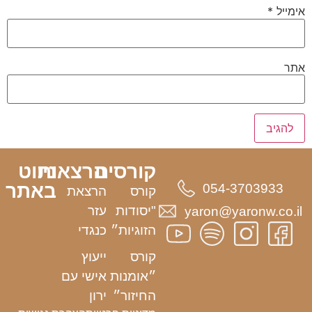
אימייל
*
אתר
קורסים
הרצאות
ניווט
באתר
054-3703933
קורס
הרצאת
"יסודות
עזר
yaron@yaronw.co.il
הזוגיות״
כנגדי
קורס
ייעוץ
״אומנות
אישי עם
החיזור״
ירון