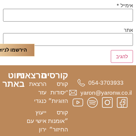
אימייל
*
אתר
הירשמו לניוז
קורסים
הרצאות
ניווט
באתר
054-3703933
קורס
הרצאת
"יסודות
עזר
yaron@yaronw.co.il
הזוגיות״
כנגדי
קורס
ייעוץ
״אומנות
אישי עם
החיזור״
ירון