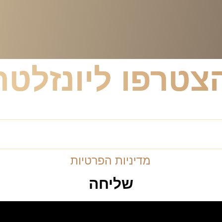
צטרפו ליונזלטר
רון וייסברג ול
מדיניות הפרטיות
שליחה