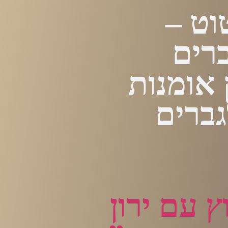
וט –
ברים
 אומנות
גברים
ץ עם ירון