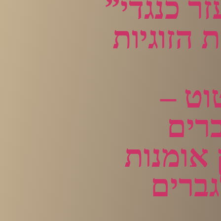
ר כנגדי”
 הזוגיות
וט –
ברים
 אומנות
גברים