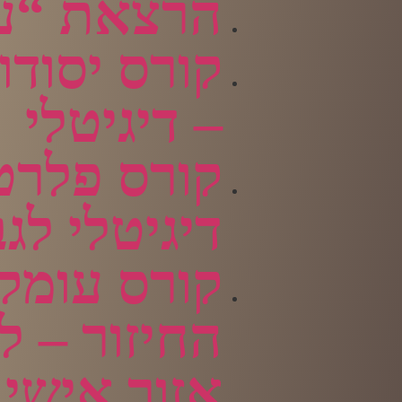
הרצאת “עז
קורס יסודות
– דיגיטלי
קורס פלרט
דיגיטלי לג
קורס עומק
החיזור – ל
אזור אישי