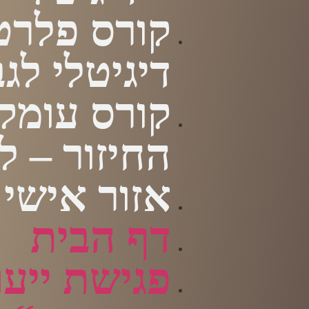
קורס פלרט
דיגיטלי לג
קורס עומק
החיזור – ל
אזור אישי
דף הבית
פגישת ייעו