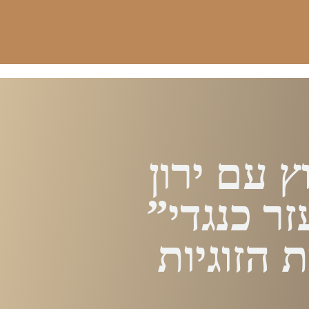
ץ עם ירון
ר כנגדי”
 הזוגיות