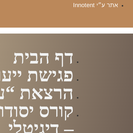
אתר ע״י Innotent
דף הבית
פגישת ייעו
הרצאת “עז
קורס יסודות
– דיגיטלי