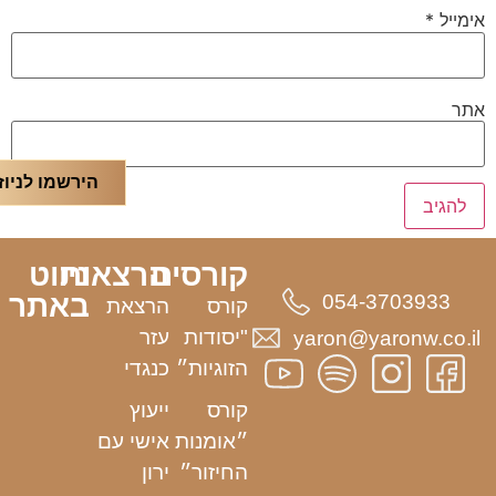
אימייל
*
אתר
הירשמו לניוז
קורסים
הרצאות
ניווט
באתר
054-3703933
קורס
הרצאת
"יסודות
עזר
yaron@yaronw.co.il
הזוגיות״
כנגדי
קורס
ייעוץ
״אומנות
אישי עם
החיזור״
ירון