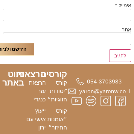
אימייל
*
אתר
הירשמו לניוז
קורסים
הרצאות
ניווט
באתר
054-3703933
קורס
הרצאת
"יסודות
עזר
yaron@yaronw.co.il
הזוגיות״
כנגדי
קורס
ייעוץ
״אומנות
אישי עם
החיזור״
ירון