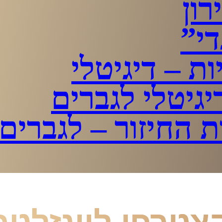
רון
י”
ות – דיגיטלי
גיטלי לגברים
 החיזור – לגברים