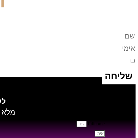
ה
אני מסכים לקבלת מסרים שיווקים מירון וייסב
שליחה
לע
מלא א
fullname