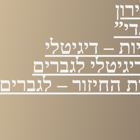
רון
י”
ות – דיגיטלי
גיטלי לגברים
 החיזור – לגברים