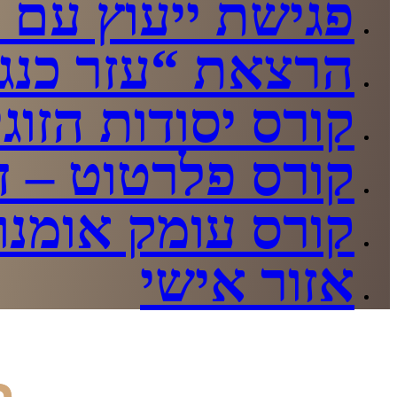
פגישת ייעוץ עם י
הרצאת “עזר כנגד
קורס יסודות הזוגי
קורס פלרטוט – די
קורס עומק אומנות
אזור אישי