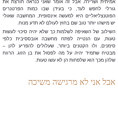
אמיתית ושרירה. אבל זה אומר שאני כנראה חורצת את
גורלי לחפש לעד, כי בעידן שבו כמות הפרטנרים
הפוטנצליאליים היא למעשה אינסופית, המחשבה שאולי
יש מישהו יותר טוב שם בחוץ לעולם לא תדע מנוח.
השילוב של השאיפה לשלמות כך שלא יהיה סיכוי לעשות
טעות, עם הנטייה לפתח מחשבה אובססיבית כלפי
סימנים, ולו הקטנים ביותר, שעלולים להפריע להן –
מבטיח שתמיד יהיה על מה לפסול את בן הזוג. הרווח
שלהן מכך הוא שלפחות הן לא עשו טעות.
אבל אני לא מרגישה משיכה
טענה רווחת בקרב אנשי ROCD היא שהם לא מרגישים
משיכה או אהבה, ולפיכך זה סימן שהם לא בקשר הנכון.
במקרה שלהם יש להתייחס לטענה הזו בזהירות, משום
שההתנהלות שלהם לא מאפשרת לרגשות לעלות לפני השטח.