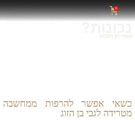
גבר מהסיבות הלא
0
נכונות?
מאת
ירון ויסברג
“איך אני יכולה לדעת שאני לא עושה טעות?”. הרבה מאתנו
מוצאים את עצמנו מתלבטים אם אנחנו בקשר הנכון, עם בן
הזוג הנכון. אבל יש שלב שבו המנגנון שנועד לעזור לנו ליצור
זוגיות טובה, מוביל אותנו להמנע מלהיות בזוגיות בכלל.
כשפרפקציוניזם פוגש את הקונספט הבעייתי של החיפוש אחר
האחד.
כשאי אפשר להרפות ממחשבה
מטרידה לגבי בן הזוג
את מוצאת את עצמך יוצאת להרבה מאד דייטים, ותמיד יש
משהו בבחור שלא מסתדר לך. לפעמים את ממשיכה לצאת