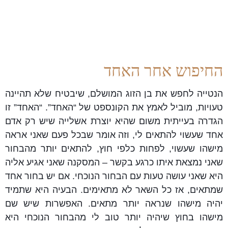
היא תפריע לה יותר, ואז היא תיקלע למערכת יחסים רעה, מה
שיוכיח שעשתה טעות. טעות זה תרחיש האימים
לפרפקציוניסטים.
החיפוש אחר האחד
הנטייה לחפש את בן הזוג המושלם, שיבטיח שלא תהיינה
טעויות, מוביל לאמץ את הקונספט של “האחד”. “האחד” זו
הגדרה בעייתית משום שהיא יוצרת אשלייה שיש רק אדם
אחד שעשוי להתאים לי, וזה אומר שבכל פעם שאני אראה
מישהו שעשוי, לפחות כלפי חוץ, להתאים יותר מהבחור
שאני נמצאת איתו כרגע בקשר – המסקנה שאני אגיע אליה
היא שאני עושה טעות עם הבחור הנוכחי. אם יש בחור אחד
שמתאים, אז כל השאר לא מתאימים. הבעיה היא שתמיד
יהיה מישהו שנראה יותר מתאים. האפשרות שיש שם
מישהו בחוץ שיהיה יותר טוב לי מהבחור הנוכחי היא