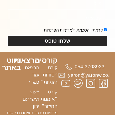
מייל
שם הארגון
קראתי והסכמתי למדיניות הפרטיות
שלחו טופס
קורסים
הרצאות
ניווט
באתר
054-3703933
קורס
הרצאת
"יסודות
עזר
yaron@yaronw.co.il
הזוגיות״
כנגדי
קורס
ייעוץ
״אומנות
אישי עם
החיזור״
ירון
מדיניות פרטיות
הצהרת נגישות