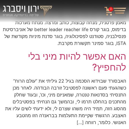
מלמד דינמיקה רגשית רומנטית, ומלווה גברים ונשים לחיים
רומנטיים מספקים ומהנים יותר. מאפשר לאנשים לחוות יותר
0
אהבה, חופש, ביטוי מיני וחיבור רגשי לבני ובנות המין השני.
מאמן פרטנית, מנחה קבוצות, כותב ומרצה. מנתח מערכות
בדימוס, בוגר קורס better leader reacher life של אוניברסיטת
פנסילבניה, סטודנט לפסיכולוגיה, בוגר סדנת מיניות מקודשת של
ISTA, בוגר סמינר תקשורת מקרבת.
האם אפשר להיות מיני בלי
להחפיץ?
האבסורד שבוידוא הסכמה בגיל 22 גיליתי את “עולם הרוח”
כשהגעתי פעם ראשונה לפסטיבל זורבה הבודהה. לאחר מכן
התנסיתי בסדנאות טנטרה, שמאניזם מיני, וכו’, ובעוד שחלק
מהתכנים בהחלט תרמו לי, ובהמשך גם הנחיתי בפסטיבלים
מהסוג הזה, תמיד היה משהו שצרם לי, ולא ידעתי לשים עליו את
האצבע. הרגשתי שקיימת התעלמות בבראנז’ה הזו מהטבע
האנושי. כלומר, רווחה […]