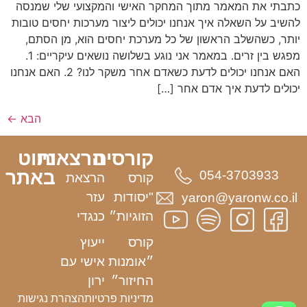
כתבתי את המאמר מתוך המחקר האישי והמקצועי שלי שמנסה
להשיב על השאלה איך אנחנו יכולים ליצור מערכות יחסים טובות
יותר, כשהשלב הראשון של כל מערכת יחסים הוא, מן הסתם,
מפגש בין זרים. במאמר אני נוגע בשלושה נושאים עיקריים: 1.
האם אנחנו יכולים לדעת כשאדם אחר משקר לנו? 2. האם אנחנו
יכולים לדעת איך אדם אחר […]
הבא
←
קורסים
הרצאות
ניווט
באתר
054-3703933
קורס
הרצאת
"יסודות
עזר
yaron@yaronw.co.il
הזוגיות״
כנגדי
קורס
ייעוץ
״אומנות
אישי עם
החיזור״
ירון
מדיניות פרטיות
הצהרת נגישות