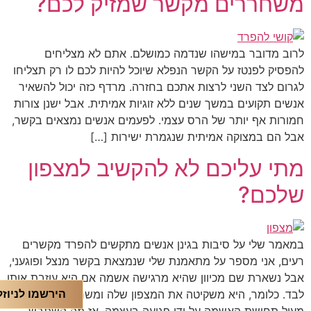
משחררים מקשר שמזיק לכם?
לרוב מדובר במישהו שנדמה כמושלם. אתם לא מצליחים
להפסיק לפנטז על הקשר הנפלא שיוכל להיות לכם לו רק תצליחו
לגרום לצד השני לרצות אתכם בחזרה. מרדף כזה יכול להשאיר
אנשים תקועים במשך שנים ללא זוגיות אמיתית. אבל ישנן צורות
חמורות אף יותר של הרס עצמי. לפעמים אנשים נמצאים בקשר,
אבל הם במצוקה אמיתית שנגמרת ישירות […]
מתי עליכם לא להקשיב למצפון
שלכם?
במאמר שלי על סיבות בגינן אנשים מתקשים להפרד מקשרים
רעים, אני מספר על מתאמנת שלי שנמצאת בקשר מנצל ופוגעני,
אבל נשארת שם מכיוון שהיא מרגישה אשמה אם היא עוזבת אותו
לבד. כלומר, היא משקיטה את המצפון שלה ומשחררת את עצמה
הירשמו לניוז
מעול תחושת האשמה על ידי פגיעה בעצמה. אז מה השתבש