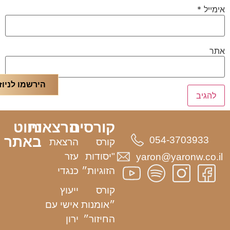
אימייל
*
אתר
הירשמו לניוז
קורסים
הרצאות
ניווט
באתר
054-3703933
קורס
הרצאת
"יסודות
עזר
yaron@yaronw.co.il
הזוגיות״
כנגדי
קורס
ייעוץ
״אומנות
אישי עם
החיזור״
ירון