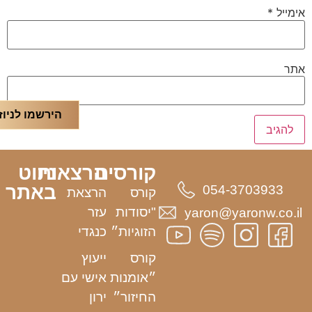
אימייל
*
אתר
הירשמו לניוז
קורסים
הרצאות
ניווט
באתר
054-3703933
קורס
הרצאת
"יסודות
עזר
yaron@yaronw.co.il
הזוגיות״
כנגדי
קורס
ייעוץ
״אומנות
אישי עם
החיזור״
ירון