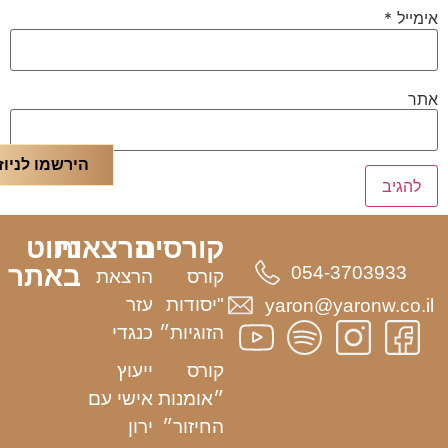
אימייל
*
אתר
הירשמו לניוז
קורסים
הרצאות
ניווט
באתר
054-3703933
קורס
הרצאת
"יסודות
עזר
yaron@yaronw.co.il
הזוגיות״
כנגדי
קורס
ייעוץ
״אומנות
אישי עם
החיזור״
ירון