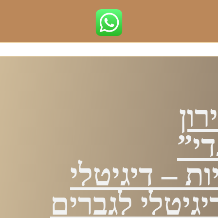
רון
י”
ות – דיגיטלי
גיטלי לגברים