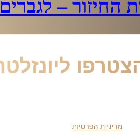
 החיזור – לגברים
צטרפו ליונזלטר
רג ול
מדיניות הפרטיות