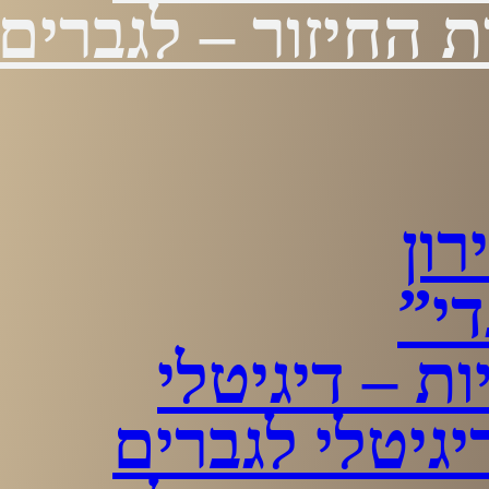
 החיזור – לגברים
רון
י”
ות – דיגיטלי
גיטלי לגברים