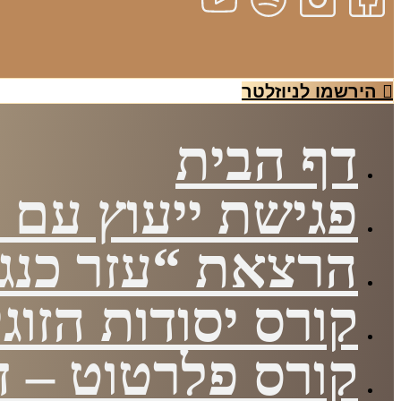
הירשמו לניוזלטר
דף הבית
פגישת ייעוץ עם י
הרצאת “עזר כנגד
קורס יסודות הזוגי
קורס פלרטוט – די