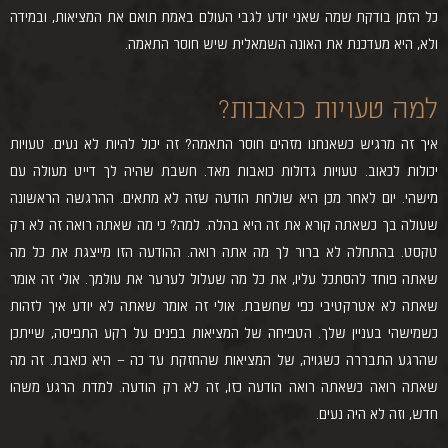
כל הזמן בודקת שמה שאני יודע לגבי העולם באמת תואם את המציאות, ובמידה
ולא, היא מעדכנת את האונה השמאלית שיש חוסר התאמה.
למה טעויות כואבות?
איך זה מרגיש כשאנחנו מזהים חוסר התאמה? זה יכול להיות לא נעים. טעויות
יכולות לכאוב. טעויות גדולות כואבות מאד. חשבת שהיה לך דייט מעולה עם
מישהי. יום לאחר מכן היא שולחת הודעה שזה לא מתאים. ההרגשה הראשונה
שעולה בך כשאתה קורא את זה היא בהלה. למה? כי מה שאתה רואה זה לא רק
טקסט. בהתחלה לא ברור לך מה אתה רואה. ההודעה הזו מייצגת את כל מה
שאתה פוחד להסתכל עליו, את כל מה שעלול לערער את עולמך. אולי זה אומר
שאתה לא אטרקטיבי כפי שחשבת. אולי זה אומר שאתה לא יודע איך לזהות
כשמישהי בעניין שלך. הטפיחה של המציאות בפנים על רקע התפיסה, שייתכן
שהרגע התבררה כשגויה, של המציאות שהחזקת עד כה – היא כואבת. זה מה
שאתה רואה כשאתה רואה הודעה כזו, זה לא רק הודעה. למדת הרגע משהו
חדש, וזה לא היה נעים.