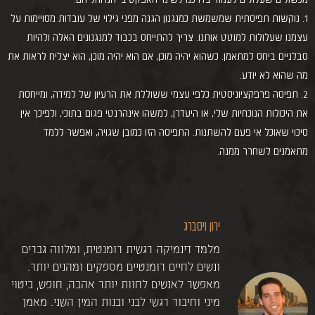
1. נוקשות תפיסתית שמשמשת כמנגנון הגנה מפני גילוי של עובדות מסויימות על
עצמנו שעלולות למוטט אותנו. צריך להתייחס בכבוד למנגנונים האלה ולהיות
סבלניים ביחס למתאמן. כשהוא יהיה מוכן, אם הוא יהיה מוכן, הוא יצליח לראות את
מה שהוא לא יודע.
2. תפיסה פרפקציוניסטית כלפי עצמי ששוללת את הרעיון של למידה, ומייחסת
את היכולות הנוכחיות שלי, או היעדרן, למשהו אינהרנטי פגום בתוכי, ולפיכך אין
סיכוי שאוכל אי פעם להשתנות. התפיסה הזו כמובן שגויה, ואפשר ללמד
מתאמנים לשחרר ממנה.
ירון ויסברג
מלמד דינמיקה רגשית רומנטית, ומלווה גברים
ונשים לחיים רומנטיים מספקים ומהנים יותר.
מאפשר לאנשים לחוות יותר אהבה, חופש, ביטוי
מיני וחיבור רגשי לבני ובנות המין השני. מאמן