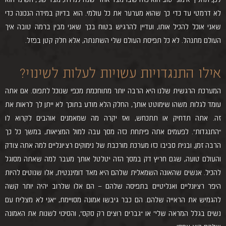
לא דרמטי עד כדי כך שהוא מערער את כל עולמי. הוא בדיוק במידה הנכונה כדי
שאני אוכל להכיל אותו, ועדיין להרגיש בטוח בכך שאני מבין ברמה טובה איך
העולם מתנהל. לא כל תפיסת העולם שלי השתנתה, אלא חלק קטן בפזל.
אילו התנגדויות עשויות לעלות לשינוי?
המערכת הרגשית שלנו היא הרבה יותר מתוחכמת מכפי שנוכל לתפוס. אם אתה
עומד לגלות משהו שימוטט אותך, החלק הלא מודע בתוכך לא ייתן לך לראות את
זה. אתה תדחיק או תתכחש, ואז יקרה מה שמאמנים אוהבים לקרוא לו
“התנגדות”. לפעמים אתה פיתחת כזה מסך עבה למול המציאות, במשך כל כך
הרבה זמן, ובנית סביבו כזו מערכת מורכבת של נימוקים רציונליים למה אתה צודק
והעולם טועה, שגם חריץ דק במסך הזה יטלטל אותך מעבר למה שאתה מסוגל
להכיל. אנשים שהאונה השמאלית שלהם היא מאד דומיננטית, אלו שנוטים להיות
היפר רציונליים ואנליטיים בתפיסה שלהם – הם אלו שלרוב יהיה יותר קשה
להגמיש את הראייה שלהם. הם כבר גיבשו אמונה מסויימת, “אני לא מצליח עם
נשים בגלל המראה שלי” או “גברים רוצים רק סקס”, והסיכוי לשנות את האמונה