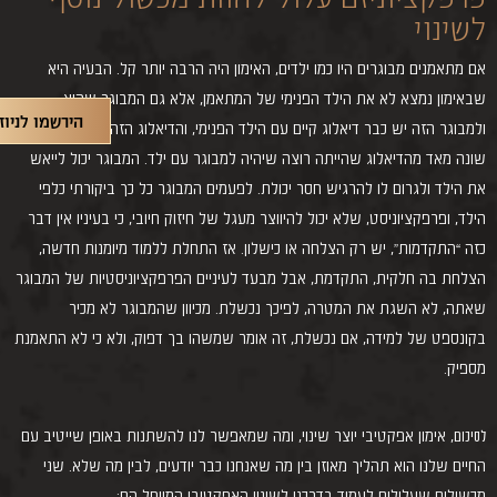
לשינוי
אם מתאמנים מבוגרים היו כמו ילדים, האימון היה הרבה יותר קל. הבעיה היא
שבאימון נמצא לא את הילד הפנימי של המתאמן, אלא גם המבוגר שהוא,
הירשמו לניוז
ולמבוגר הזה יש כבר דיאלוג קיים עם הילד הפנימי, והדיאלוג הזה עלול להיות
שונה מאד מהדיאלוג שהייתה רוצה שיהיה למבוגר עם ילד. המבוגר יכול לייאש
את הילד ולגרום לו להרגיש חסר יכולת. לפעמים המבוגר כל כך ביקורתי כלפי
הילד, ופרפקציוניסט, שלא יכול להיווצר מעגל של חיזוק חיובי, כי בעיניו אין דבר
כזה “התקדמות”, יש רק הצלחה או כישלון. אז התחלת ללמוד מיומנות חדשה,
הצלחת בה חלקית, התקדמת, אבל מבעד לעיניים הפרפקציוניסטיות של המבוגר
שאתה, לא השגת את המטרה, לפיכך נכשלת. מכיוון שהמבוגר לא מכיר
בקונספט של למידה, אם נכשלת, זה אומר שמשהו בך דפוק, ולא כי לא התאמנת
מספיק.
לסיכום
, אימון אפקטיבי יוצר שינוי, ומה שמאפשר לנו להשתנות באופן שייטיב עם
החיים שלנו הוא תהליך מאוזן בין מה שאנחנו כבר יודעים, לבין מה שלא. שני
מכשולים שעלולים לעמוד בדרכנו לשינוי האפקטיבי המיוחל הם: