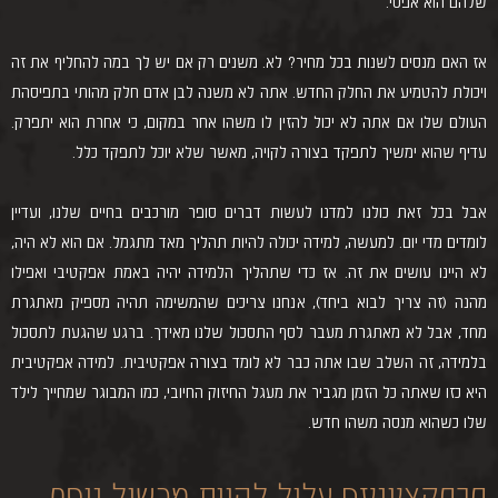
שלהם הוא אפסי.
אז האם מנסים לשנות בכל מחיר? לא. משנים רק אם יש לך במה להחליף את זה
ויכולת להטמיע את החלק החדש. אתה לא משנה לבן אדם חלק מהותי בתפיסהת
העולם שלו אם אתה לא יכול להזין לו משהו אחר במקום, כי אחרת הוא יתפרק.
עדיף שהוא ימשיך לתפקד בצורה לקויה, מאשר שלא יוכל לתפקד כלל.
אבל בכל זאת כולנו למדנו לעשות דברים סופר מורכבים בחיים שלנו, ועדיין
לומדים מדי יום. למעשה, למידה יכולה להיות תהליך מאד מתגמל. אם הוא לא היה,
לא היינו עושים את זה. אז כדי שתהליך הלמידה יהיה באמת אפקטיבי ואפילו
מהנה (זה צריך לבוא ביחד), אנחנו צריכים שהמשימה תהיה מספיק מאתגרת
מחד, אבל לא מאתגרת מעבר לסף התסכול שלנו מאידך. ברגע שהגעת לתסכול
בלמידה, זה השלב שבו אתה כבר לא לומד בצורה אפקטיבית. למידה אפקטיבית
היא כזו שאתה כל הזמן מגביר את מעגל החיזוק החיובי, כמו המבוגר שמחייך לילד
שלו כשהוא מנסה משהו חדש.
פרפקציוניזם עלול להוות מכשול נוסף