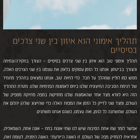
תהליך אימוני הוא איזון בין שני צרכים
בסיסיים
תהליך אימוני טוב הוא איזון בין שני צרכים בסיסיים – הצורך בחקירה/צמיחה
והצורך בביטחון. אנחנו כל הזמן עסוקים בלאזן את עצמנו בין שני הצרכים האלה,
ממש כמו לוליין שמהלך על חבל. כדי לחיות טוב, אנחנו נמצאים בתהליך מתמיד
של דגימת הסביבה החיצונית שלנו ביחס לאמונות הפנימיות שלנו. מטרת התהליך
הזה היא לוודא מצד אחד שהאמונות שלנו מחזיקות במפה מדויקת מספיק של
העולם, ומצד שני לדייק כל הזמן את המפות האלה כדי שהייצוג שלהן יהלום את
העולם, שמשתנה כל הזמן, ואת עצמנו, כשגם אנחנו משתנים.
אפשר לומר שזו אחת הסיבות שיש לנו שתי אונות במח – אונה אחת, השמאלית,
אחראית להחזיק מפה של העולם. זו האונה ה”יודעת”. האונה הימנית, לעומת זאת,