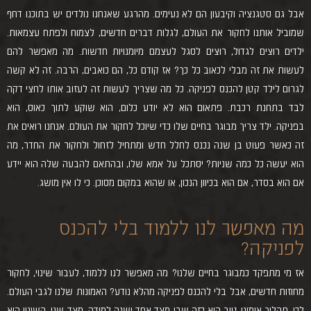
אבל גם סטגנציה וקיבעון הם לא נעימים. מהרגע שאנחנו נולדים יש בתוכנו דחף
שמוביל אותנו לחקור את העולם, לגלות דברים חדשים, לצמוח ולפתח עצמאות.
ילדים רוצים לגדול, רוצים לסגל לעצמם מיומנויות חדשות. מה מאפשר להם
לעשות את זה מבלי לכאוב כל כך? אז קודם כל, הם כואבים, הרבה. זה לא קשה
לגרום לילד קטן להכנס לפניקה. כל מה שצריך לעשות זה לעזוב אותו לחצי דקה
לבד בתחנת רכבת. פתאום הוא לא יודע כלום, הוא שוקע לתוך כאוס, הוא
בפניקה. ילד צריך מבוגר בחיים שלו כדי שיוכל לחקור את העולם. אנחנו רואים את
זה כאשר פעוט בן שנה נכנס לחלל חדש ומתחיל לזחול ולחקור את החדר, מה
הוא יעשה כל כמה שניות? יסתכל על אמא שלו, ובהתאם להבעה שלה הוא יידע
אם הוא בסדר, אם הוא בכיוון הנכון, או שהוא במקום מסוכן. כי לו אין מושג.
מה מאפשר לנו ללמוד בלי להכנס
לפניקה?
אז מי מתפקד כמבוגר בחיים שלנו? מה מאפשר לנו ללמוד, לעבור שינוי, לחקור
מחוזות חדשים, אבל בלי להכנס לפניקה מהלא נודע? האמונות שלנו לגבי העולם.
לכן, תהליך אימוני טוב הוא כזה שבו מצד אחד ישנה למידה, מצד שני, השינוי הוא