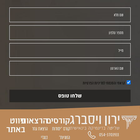
שם מלא
מספר טלפון
מייל
שם הארגון
קראתי והסכמתי למדיניות הפרטיות
שלחו טופס
קורסים
הרצאות
ניווט
באתר
קורס "יסודות
הרצאת עזר
054-3703933
הזוגיות״
כנגדי