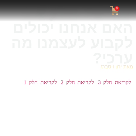
החיים? חלק 4 –
0
האם אנחנו יכולים
לקבוע לעצמנו מה
ערכי?
מאת
ירון ויסברג
זהו החלק הרביעי בסדרת המאמרים בנושא משמעות החיים
(
לקריאת חלק 3
,
לקריאת חלק 2
,
לקריאת חלק 1
). בסדרת
המאמרים הזו אני מסכם ידע ממקורות שונים – מהיהדות
והנצרות, מהפילוסופיה המודרנית, ממדעי המח ומהפסיכולוגיה
ומיצירות ספרותיות – בנסיון להשיב על השאלה מהי משמעות
החיים.