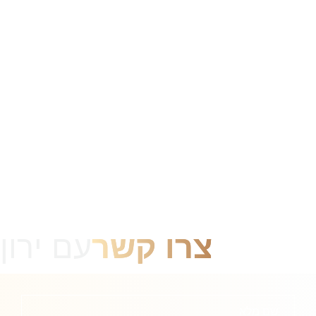
life של אוניברסיטת פנסילבניה, סטודנט
לפסיכולוגיה, בוגר סדנת מיניות מקודשת
של ISTA, בוגר סמינר תקשורת מקרבת.
צרו קשר
עם ירון
שם מלא