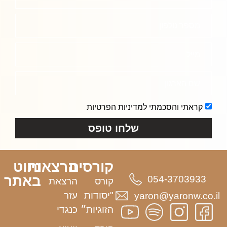
מספר טלפון
מייל
שם הארגון
קראתי והסכמתי למדיניות הפרטיות
שלחו טופס
קורסים
הרצאות
ניווט
באתר
054-3703933
קורס
הרצאת
"יסודות
עזר
yaron@yaronw.co.il
הזוגיות״
כנגדי