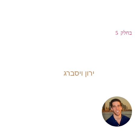
אנחנו צריכים איזושהי הצדקה כדי להתמודד עם הסבל,
וההצדקה הזו היא נמצאת במשהו שהוא מחוץ לנו וגדול מאתנו.
בחלק 5
והאחרון נעסוק בשאלה מה מצדיק את ההתמודדות
עם הסבל, ואילו מטרות שנציב לעצמנו ייתנו לנו תחושה של
משמעות?
ירון ויסברג
מלמד דינמיקה רגשית רומנטית, ומלווה
גברים ונשים לחיים רומנטיים מספקים
ומהנים יותר. מאפשר לאנשים לחוות יותר
אהבה, חופש, ביטוי מיני וחיבור רגשי לבני
ובנות המין השני. מאמן פרטנית, מנחה
קבוצות, כותב ומרצה. מנתח מערכות
בדימוס, בוגר קורס better leader reacher