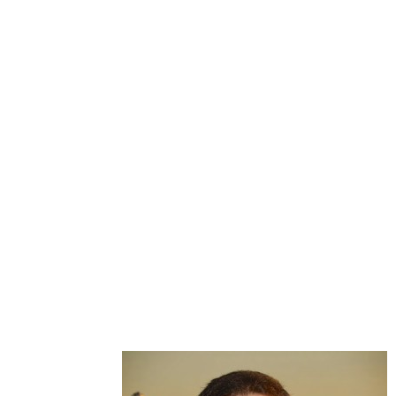
זה לא קורה הפוך. אלה הם בדיוק רגעי המפנה בחייך. האם א
החסך בחייך.
את תגלי פתאום שיש לך התנגדויות להשארות בקשר עם בחור שה
“לא זה”, שאין משיכה. את לא תמשכי לגבר, אלא אם התאמצת ו
רוצה. מבחינתך אם את נכנסת למערכת יחסים תקינה, את לא מ
לתפיסתך, הקשר ראוי רק אם עבדת קשה כדי ליצור אותו. את מ
הקשר שלכם יהיה אפילו עוד יותר משמעותי בזכות הקשיים שעז
עם תבנית של קשר בריא הייתה עושה זה ליצור קשר עם בחור שכ
כזה. היא לא צריכה להרגיש נזקקת בקשר, היא לא צריכה לק
האחת שלא תוותר על הגבר, בניגוד לכל השאר, כי היא מזהה 
רוצה להיות בת זוג שלו, וזה תפקיד מספיק מאתגר כמו-שהוא, 
יתאים בעתיד.