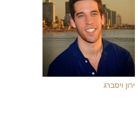
ירון ויסברג
מלמד דינמיקה רגשית רומנטית, ומלווה גברים ונשים לחיים רומנטיי
אהבה, חופש, ביטוי מיני וחיבור רגשי לבני ובנות המין השני. מאמן 
בדימוס, בוגר קורס der reacher life
מקודשת של ISTA, בוגר סמינר תקשורת מקרבת.