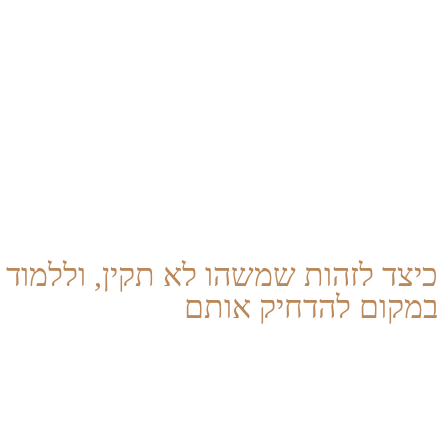
אנחנו בחסך. אם חסר לנו מזון, אנחנו נאכל, אם חסר לנו קש
לריצה. אנחנו נדע לנקוט את הפעולה המתאימה, כי נרגיש אי-נוחו
בילדות שלנו חווינו חסך ממושך בצרכים, נאלצנו ללמוד להסת
מהגוף הם לשווא, ושחוסר הנוחות והכאב שחשנו אינם מאפשרים ל
להתנתק מהאיתותים האלה, מהגוף שלנו, כדי לא לחוש את הכאב
אחת הדרכים לפתח עמידות בפני הכאב, היא להדחיק אותו. ב
רציונליזציה ואינטלקטואליזציה כדי להסביר ולנמק מדוע אנ
האינטרס שלנו. למשל, נסביר לעצמנו שלנו פשוט אין את הצורך ה
כיצד לזהות שמשהו לא תקין, וללמוד
במקום להדחיק אותם
לרוב אנחנו כן יכולים לזהות תחושה, ולו עמומה, שמשהו לא ת
מסויימים. עלינו לשים לב לכך. ייתכן שאנחנו כל כך הרבה שנ
כיצד מרגיש גרון רפוי. כדי לחדד את התחושה הזו, אנחנו צרי
ההתנגדויות בדרך כלל נעוצות באמונות שלנו לגבי האם אנחנו רא