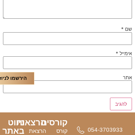
שם
*
אימייל
*
אתר
הירשמו לניוז
קורסים
הרצאות
ניווט
באתר
054-3703933
קורס
הרצאת