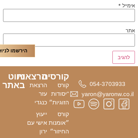
אימייל
*
אתר
הירשמו לניוז
קורסים
הרצאות
ניווט
באתר
054-3703933
קורס
הרצאת
"יסודות
עזר
yaron@yaronw.co.il
הזוגיות״
כנגדי
קורס
ייעוץ
״אומנות
אישי עם
החיזור״
ירון