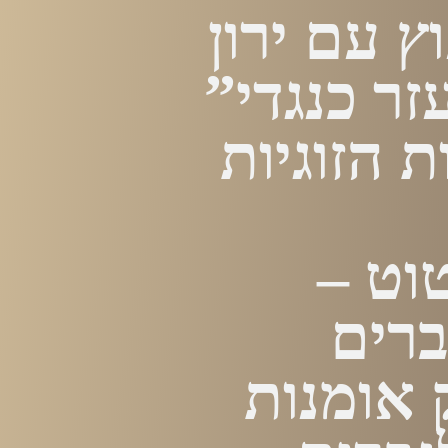
ץ עם ירון
ר כנגדי”
ת הזוגיות
וט –
ברים
 אומנות