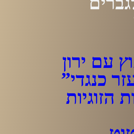
גברים
ץ עם ירון
ר כנגדי”
ת הזוגיות
וט –