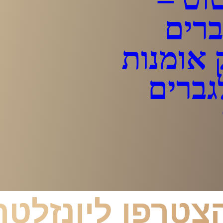
ברים
 אומנות
גברים
צטרפו ליונזלטר