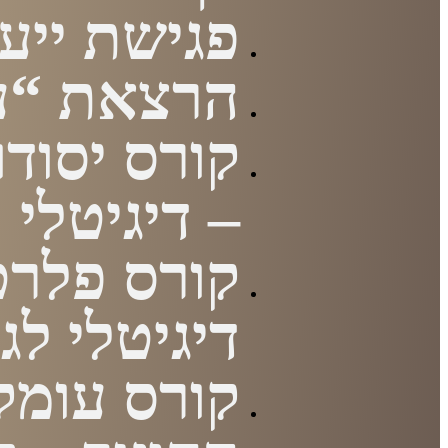
פגישת ייעו
הרצאת “עז
קורס יסודו
– דיגיטלי
קורס פלרט
דיגיטלי לג
קורס עומק