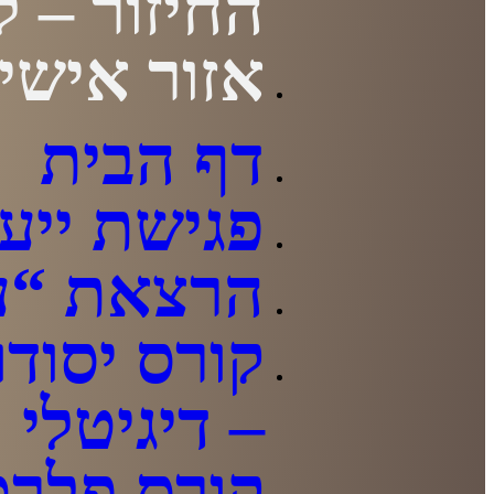
החיזור – ל
אזור אישי
דף הבית
פגישת ייעו
הרצאת “עז
קורס יסודו
– דיגיטלי
קורס פלרט