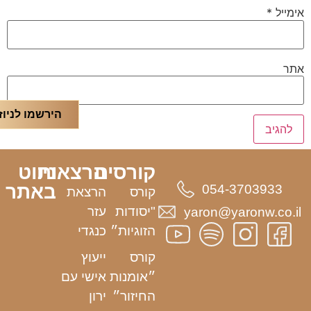
אימייל
*
אתר
הירשמו לניוז
קורסים
הרצאות
ניווט
באתר
054-3703933
קורס
הרצאת
"יסודות
עזר
yaron@yaronw.co.il
הזוגיות״
כנגדי
קורס
ייעוץ
״אומנות
אישי עם
החיזור״
ירון