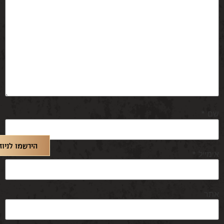
שם
*
הירשמו לניוז
אימייל
*
אתר