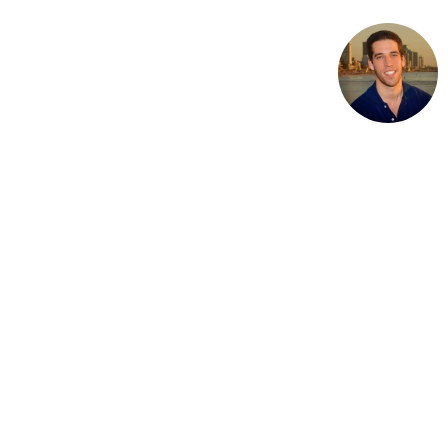
ונשים לחיים רומנטיים מספקים ומהנים יותר.
מאפשר לאנשים לחוות יותר אהבה, חופש, ביטוי
מיני וחיבור רגשי לבני ובנות המין השני. מאמן
פרטנית, מנחה קבוצות, כותב ומרצה. מנתח
מערכות בדימוס, בוגר קורס better leader
reacher life של אוניברסיטת פנסילבניה,
סטודנט לפסיכולוגיה, בוגר סדנת מיניות מקודשת
של ISTA, בוגר סמינר תקשורת מקרבת.