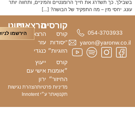
בשבילך. כך תשדרג את חייך הרומנטיים והמיניים, ותחווה יותר
עונג. יחסי מין – מה התפקיד של הבושה? […]
קורסים
הרצאות
ניווט
באתר
054-3703933
הירשמו לניוז
קורס
הרצאת
"יסודות
עזר
yaron@yaronw.co.il
הזוגיות״
כנגדי
קורס
ייעוץ
״אומנות
אישי עם
החיזור״
ירון
מדיניות פרטיות
הצהרת נגישות
תקנון
אתר ע״י Innotent