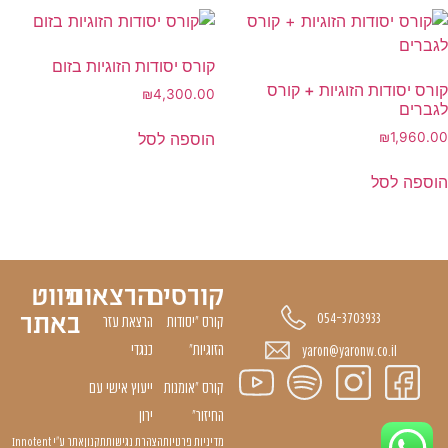
קורס יסודות הזוגיות בזום
קורס יסודות הזוגיות + קורס
₪
4,300.00
לגברים
הוספה לסל
₪
1,960.00
הוספה לסל
קורסים
הרצאות
ניווט
באתר
054-3703933
קורס "יסודות
הרצאת עזר
הזוגיות״
כנגדי
yaron@yaronw.co.il
קורס ״אומנות
ייעוץ אישי עם
החיזור״
ירון
מדיניות פרטיות
הצהרת נגישות
תקנון
אתר ע״י Innotent