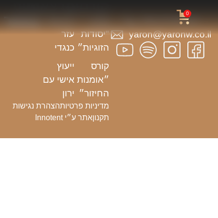
קורסים
הרצאות
ניווט
0
באתר
054-3703933
קורס
הרצאת
"יסודות
עזר
yaron@yaronw.co.il
הזוגיות״
כנגדי
קורס
ייעוץ
״אומנות
אישי עם
החיזור״
ירון
מדיניות פרטיות
הצהרת נגישות
תקנון
אתר ע״י Innotent