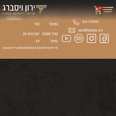
קורסים
הרצאות
ניווט
0
באתר
קורס "יסודות
הרצאת עזר
054-3703933
הזוגיות״
כנגדי
yaron@yaronw.co.il
קורס ״אומנות
ייעוץ אישי עם
החיזור״
ירון
מדיניות פרטיות
הצהרת נגישות
תקנון
אתר ע״י Innotent