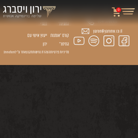
קורסים
הרצאות
ניווט
0
באתר
קורס "יסודות
הרצאת עזר
054-3703933
הזוגיות״
כנגדי
yaron@yaronw.co.il
קורס ״אומנות
ייעוץ אישי עם
החיזור״
ירון
מדיניות פרטיות
הצהרת נגישות
תקנון
אתר ע״י Innotent