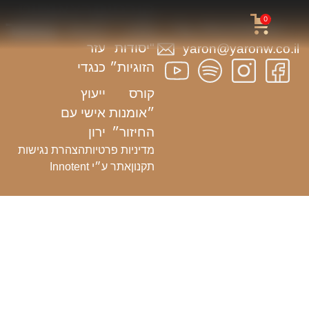
קורסים
הרצאות
ניווט
0
באתר
054-3703933
קורס
הרצאת
"יסודות
עזר
yaron@yaronw.co.il
הזוגיות״
כנגדי
קורס
ייעוץ
״אומנות
אישי עם
החיזור״
ירון
מדיניות פרטיות
הצהרת נגישות
תקנון
אתר ע״י Innotent