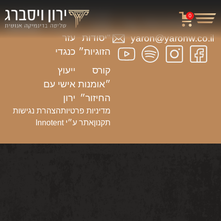
קורסים
הרצאות
ניווט
0
באתר
054-3703933
קורס
הרצאת
"יסודות
עזר
yaron@yaronw.co.il
הזוגיות״
כנגדי
קורס
ייעוץ
״אומנות
אישי עם
החיזור״
ירון
מדיניות פרטיות
הצהרת נגישות
תקנון
אתר ע״י Innotent