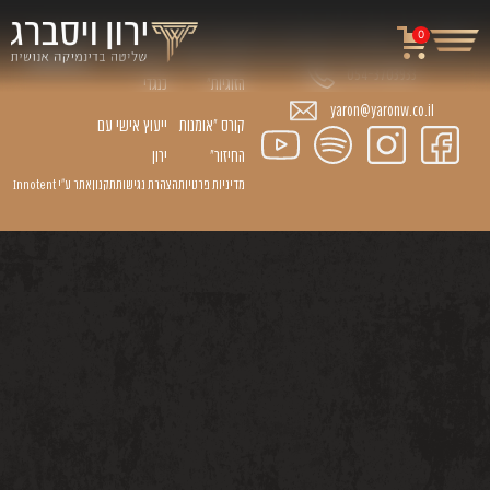
קורסים
הרצאות
ניווט
0
באתר
קורס "יסודות
הרצאת עזר
054-3703933
הזוגיות״
כנגדי
yaron@yaronw.co.il
קורס ״אומנות
ייעוץ אישי עם
החיזור״
ירון
מדיניות פרטיות
הצהרת נגישות
תקנון
אתר ע״י Innotent