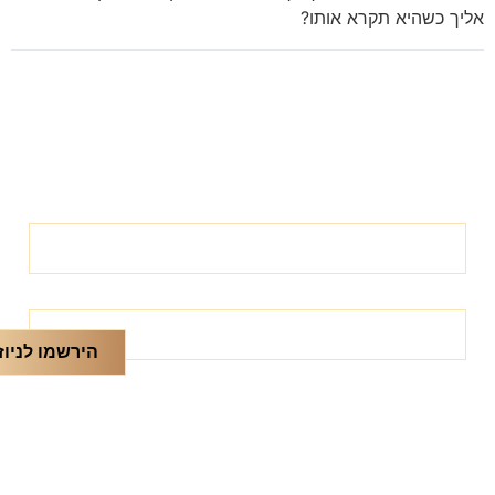
אליך כשהיא תקרא אותו?
חזרה לקורס
השיעור הבא
השיעור הקודם
הירשמו לניוז