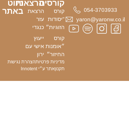
קורסים
הרצאות
ניווט
באתר
054-3703933
קורס
הרצאת
"יסודות
עזר
yaron@yaronw.co.il
הזוגיות״
כנגדי
קורס
ייעוץ
״אומנות
אישי עם
החיזור״
ירון
מדיניות פרטיות
הצהרת נגישות
תקנון
אתר ע״י Innotent