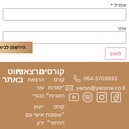
אימייל
*
אתר
הירשמו לניוז
קורסים
הרצאות
ניווט
באתר
054-3703933
קורס
הרצאת
"יסודות
עזר
yaron@yaronw.co.il
הזוגיות״
כנגדי
קורס
ייעוץ
״אומנות
אישי עם
החיזור״
ירון