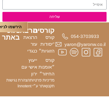
שליחה
הירשמו לניוז
קורסים
הרצאות
ניווט
באתר
054-3703933
קורס
הרצאת
"יסודות
עזר
yaron@yaronw.co.il
הזוגיות״
כנגדי
קורס
ייעוץ
״אומנות
אישי עם
החיזור״
ירון
מדיניות פרטיות
הצהרת נגישות
תקנון
אתר ע״י Innotent