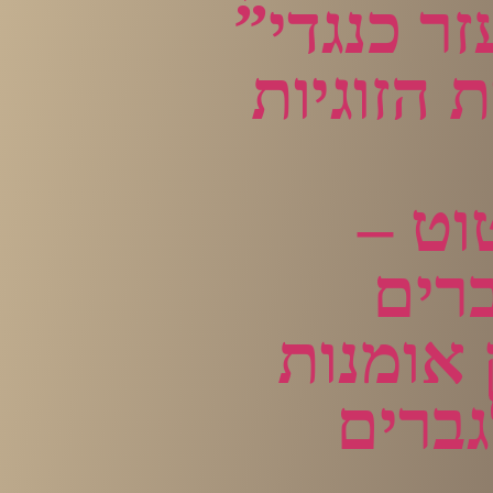
ר כנגדי”
 הזוגיות
וט –
ברים
 אומנות
גברים