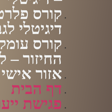
קורס פלרט
דיגיטלי לג
קורס עומק
החיזור – ל
אזור אישי
דף הבית
פגישת ייעו