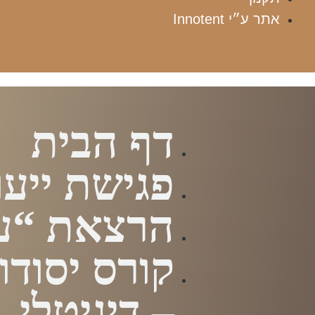
אתר ע״י Innotent
דף הבית
פגישת ייעו
הרצאת “עז
קורס יסודות
– דיגיטלי