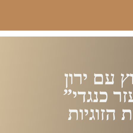
ץ עם ירון
ר כנגדי”
 הזוגיות