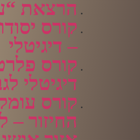
הרצאת “עז
קורס יסודות
– דיגיטלי
קורס פלרט
דיגיטלי לג
קורס עומק
החיזור – ל
אזור אישי