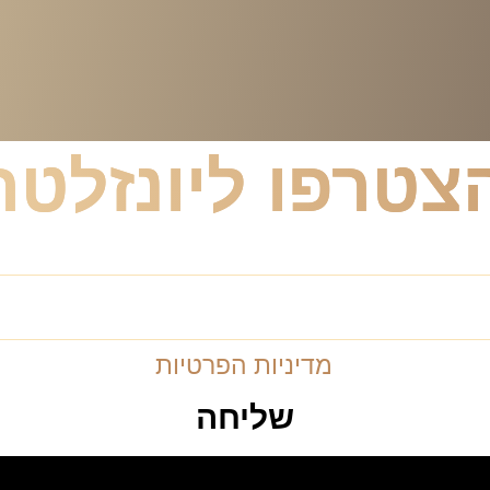
צטרפו ליונזלטר
רון וייסברג ול
מדיניות הפרטיות
שליחה