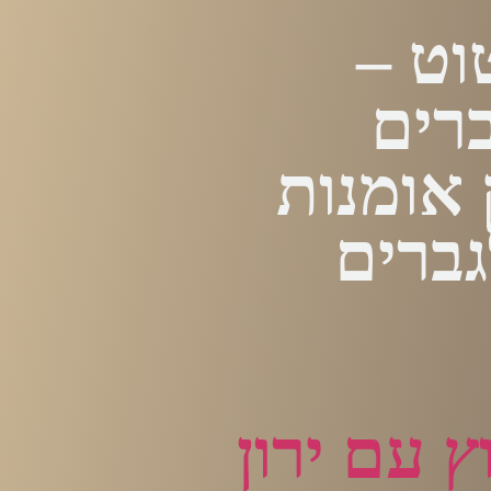
וט –
ברים
 אומנות
גברים
ץ עם ירון