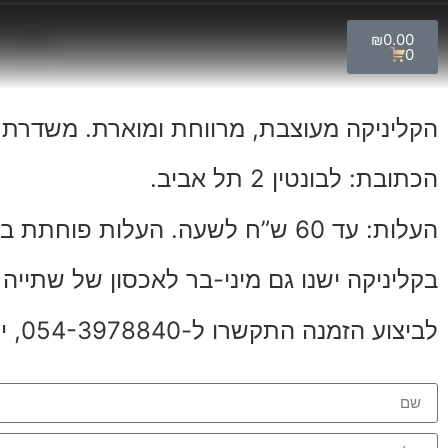
קלינ
₪
0.00
0
הקליניקה מעוצבת, מרווחת ומוארת. משדרת מ
הכתובת: לבונטין 2 תל אביב.
העלות: עד 60 ש”ח לשעה. העלות פוחתת בהשכרת מספר שעות מראש.
בקליניקה ישנו גם מיני-בר לאכסון של שתייה ו
לביצוע הזמנה התקשרו ל-054-3978840, ירון, או השאירו פרטים ואחזור אליכם.