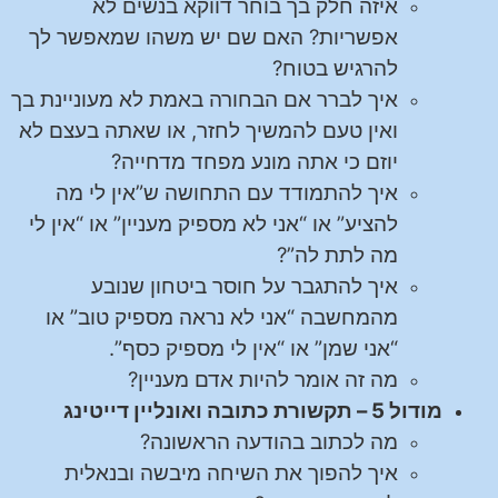
איזה חלק בך בוחר דווקא בנשים לא
אפשריות? האם שם יש משהו שמאפשר לך
להרגיש בטוח?
איך לברר אם הבחורה באמת לא מעוניינת בך
ואין טעם להמשיך לחזר, או שאתה בעצם לא
יוזם כי אתה מונע מפחד מדחייה?
איך להתמודד עם התחושה ש”אין לי מה
להציע” או “אני לא מספיק מעניין” או “אין לי
מה לתת לה”?
איך להתגבר על חוסר ביטחון שנובע
מהמחשבה “אני לא נראה מספיק טוב” או
“אני שמן” או “אין לי מספיק כסף”.
מה זה אומר להיות אדם מעניין?
מודול 5 – תקשורת כתובה ואונליין דייטינג
מה לכתוב בהודעה הראשונה?
איך להפוך את השיחה מיבשה ובנאלית