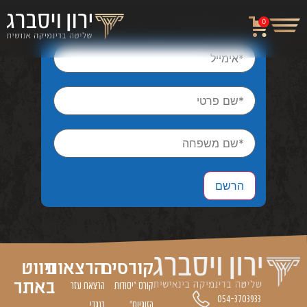
0
קורסים
הרצאות
ניווט
באתר
קורס "יסודות
הרצאת עזר
054-3703933
הזוגיות״
כנגדי