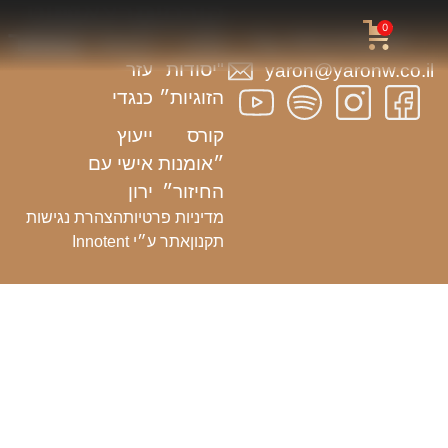
קורסים
הרצאות
ניווט
0
באתר
054-3703933
קורס
הרצאת
"יסודות
עזר
yaron@yaronw.co.il
הזוגיות״
כנגדי
קורס
ייעוץ
״אומנות
אישי עם
החיזור״
ירון
מדיניות פרטיות
הצהרת נגישות
תקנון
אתר ע״י Innotent